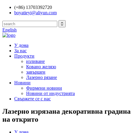
(+86) 13703392720
boyatieyi@aliyun.com
English
У дома
За нас
Продукти
изливане
Ковано желязо
завършен
Лазерно рязане
Новини
Фирмени новини
Новини от индустрията
Свържете се с нас
Лазерно изрязана декоративна градина
на открито
У дома