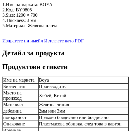
1.Име на марката: BOYA
2.Код: BY9805
3.Size: 1200 × 700
4.Thickness: 3 мм
5.Материал: Желязна плоча
Изпратете ни имейл
Изтеглете като PDF
Детайл за продукта
Продуктови етикети
Име на марката
Boya
Бизнес тип
Производител
Място на
Хебей, Китай
произход
Материал
Железна чиния
дебелина
2мм или 3мм
повърхност
Прахово боядисано или боядисано
Опаковане
Пластмасова обвивка, след това в картон
Време за