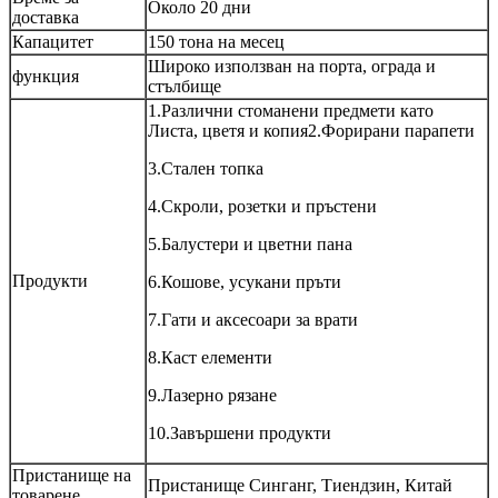
Около 20 дни
доставка
Капацитет
150 тона на месец
Широко използван на порта, ограда и
функция
стълбище
1.Различни стоманени предмети като
Листа, цветя и копия2.Форирани парапети
3.Стален топка
4.Скроли, розетки и пръстени
5.Балустери и цветни пана
Продукти
6.Кошове, усукани пръти
7.Гати и аксесоари за врати
8.Каст елементи
9.Лазерно рязане
10.Завършени продукти
Пристанище на
Пристанище Синганг, Тиендзин, Китай
товарене