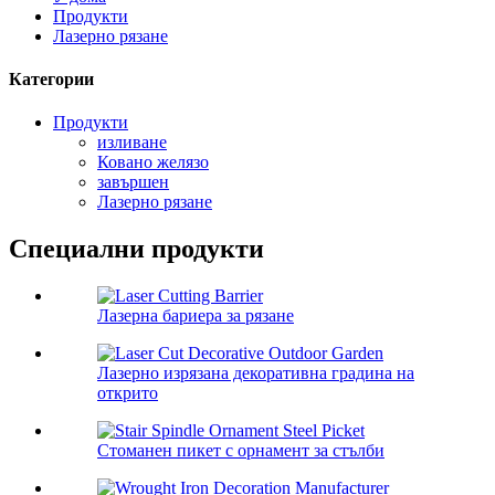
Продукти
Лазерно рязане
Категории
Продукти
изливане
Ковано желязо
завършен
Лазерно рязане
Специални продукти
Лазерна бариера за рязане
Лазерно изрязана декоративна градина на
открито
Стоманен пикет с орнамент за стълби