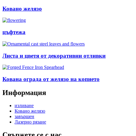
Ковано желязо
цъфтежа
Листа и цветя от декоративни отливки
Кована ограда от желязо на копието
Информация
изливане
Ковано желязо
завършен
Лазерно рязане
Свържете се с нас