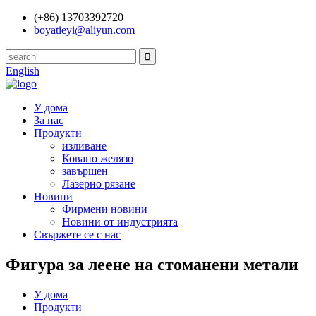
(+86) 13703392720
boyatieyi@aliyun.com
English
У дома
За нас
Продукти
изливане
Ковано желязо
завършен
Лазерно рязане
Новини
Фирмени новини
Новини от индустрията
Свържете се с нас
Фигура за леене на стоманени метали
У дома
Продукти