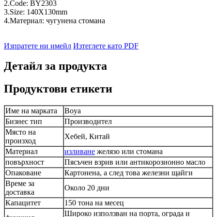
2.Code: BY2303
3.Size: 140X130mm
4.Материал: чугунена стомана
Изпратете ни имейл
Изтеглете като PDF
Детайл за продукта
Продуктови етикети
Име на марката
Boya
Бизнес тип
Производител
Място на
Хебей, Китай
произход
Материал
изливане
желязо или стомана
повърхност
Пясъчен взрив или антикорозионно масло
Опаковане
Картонена, а след това железни щайги
Време за
Около 20 дни
доставка
Капацитет
150 тона на месец
Широко използван на порта, ограда и