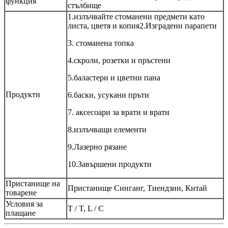
функция
стълбище
1.излъчвайте стоманени предмети като
листа, цветя и копия2.Изградени парапети
3. стоманена топка
4.скроли, розетки и пръстени
5.баластери и цветни пана
Продукти
6.баски, усукани пръти
7. аксесоари за врати и врати
8.излъчващи елементи
9.Лазерно рязане
10.Завършени продукти
Пристанище на
Пристанище Синганг, Тиендзин, Китай
товарене
Условия за
T / T, L / C
плащане