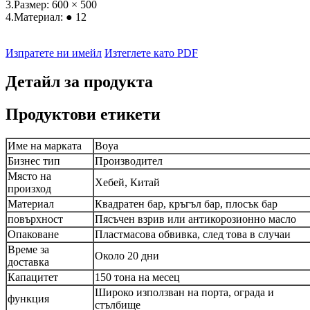
3.Размер: 600 × 500
4.Материал: ● 12
Изпратете ни имейл
Изтеглете като PDF
Детайл за продукта
Продуктови етикети
Име на марката
Boya
Бизнес тип
Производител
Място на
Хебей, Китай
произход
Материал
Квадратен бар, кръгъл бар, плосък бар
повърхност
Пясъчен взрив или антикорозионно масло
Опаковане
Пластмасова обвивка, след това в случаи
Време за
Около 20 дни
доставка
Капацитет
150 тона на месец
Широко използван на порта, ограда и
функция
стълбище