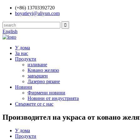
(+86) 13703392720
boyatieyi@aliyun.com
English
У дома
За нас
Продукти
изливане
Ковано желязо
завършен
Лазерно рязане
Новини
Фирмени новини
Новини от индустрията
Свържете се с нас
Производител на украса от ковано желя
У дома
Продукти