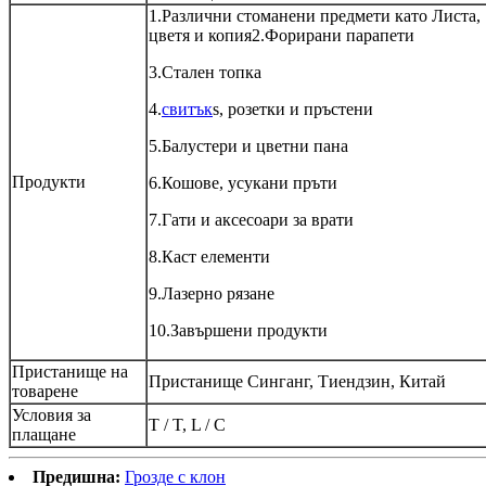
1.Различни стоманени предмети като Листа,
цветя и копия2.Форирани парапети
3.Стален топка
4.
свитък
s, розетки и пръстени
5.Балустери и цветни пана
Продукти
6.Кошове, усукани пръти
7.Гати и аксесоари за врати
8.Каст елементи
9.Лазерно рязане
10.Завършени продукти
Пристанище на
Пристанище Синганг, Тиендзин, Китай
товарене
Условия за
T / T, L / C
плащане
Предишна:
Грозде с клон