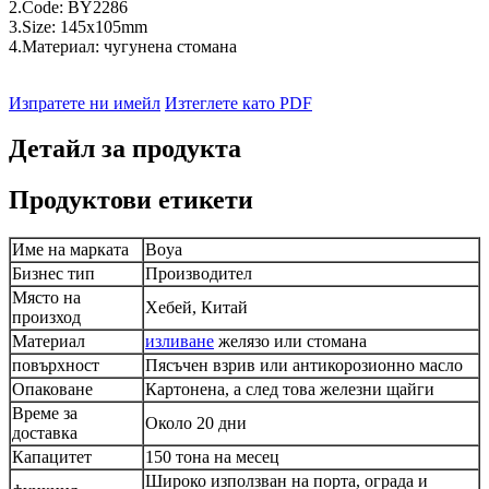
2.Code: BY2286
3.Size: 145x105mm
4.Материал: чугунена стомана
Изпратете ни имейл
Изтеглете като PDF
Детайл за продукта
Продуктови етикети
Име на марката
Boya
Бизнес тип
Производител
Място на
Хебей, Китай
произход
Материал
изливане
желязо или стомана
повърхност
Пясъчен взрив или антикорозионно масло
Опаковане
Картонена, а след това железни щайги
Време за
Около 20 дни
доставка
Капацитет
150 тона на месец
Широко използван на порта, ограда и