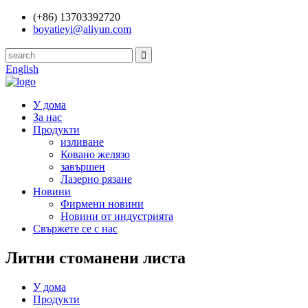
(+86) 13703392720
boyatieyi@aliyun.com
English
У дома
За нас
Продукти
изливане
Ковано желязо
завършен
Лазерно рязане
Новини
Фирмени новини
Новини от индустрията
Свържете се с нас
Литни стоманени листа
У дома
Продукти