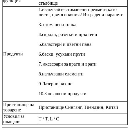
функция
стълбище
1.излъчвайте стоманени предмети като
листа, цветя и копия2.Изградени парапети
3. стоманена топка
4.скроли, розетки и пръстени
5.баластери и цветни пана
Продукти
6.баски, усукани пръти
7. аксесоари за врати и врати
8.излъчващи елементи
9.Лазерно рязане
10.Завършени продукти
Пристанище на
Пристанище Синганг, Тиендзин, Китай
товарене
Условия за
T / T, L / C
плащане