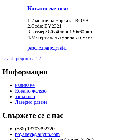
Ковано желязо
1.Имение на марката: BOYA
2.Code: BY2321
3.размер: 80x40mm 130x60mm
4.Материал: чугунена стомана
разследване
детайл
<<
<Предишна
1
2
Информация
изливане
Ковано желязо
завършен
Лазерно рязане
Свържете се с нас
(+86) 13703392720
boyatieyi@aliyun.com
Северен цикъл Път на Синле, Хебей