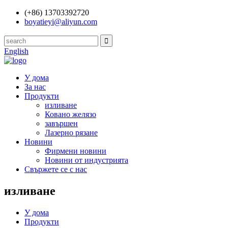
(+86) 13703392720
boyatieyi@aliyun.com
English
У дома
За нас
Продукти
изливане
Ковано желязо
завършен
Лазерно рязане
Новини
Фирмени новини
Новини от индустрията
Свържете се с нас
изливане
У дома
Продукти