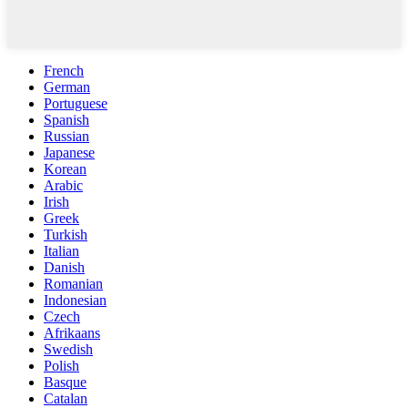
French
German
Portuguese
Spanish
Russian
Japanese
Korean
Arabic
Irish
Greek
Turkish
Italian
Danish
Romanian
Indonesian
Czech
Afrikaans
Swedish
Polish
Basque
Catalan