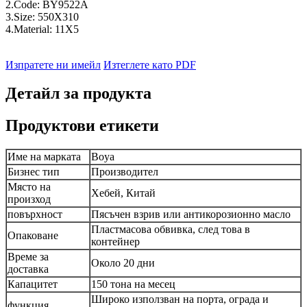
2.Code: BY9522A
3.Size: 550X310
4.Material: 11X5
Изпратете ни имейл
Изтеглете като PDF
Детайл за продукта
Продуктови етикети
Име на марката
Boya
Бизнес тип
Производител
Място на
Хебей, Китай
произход
повърхност
Пясъчен взрив или антикорозионно масло
Пластмасова обвивка, след това в
Опаковане
контейнер
Време за
Около 20 дни
доставка
Капацитет
150 тона на месец
Широко използван на порта, ограда и
функция