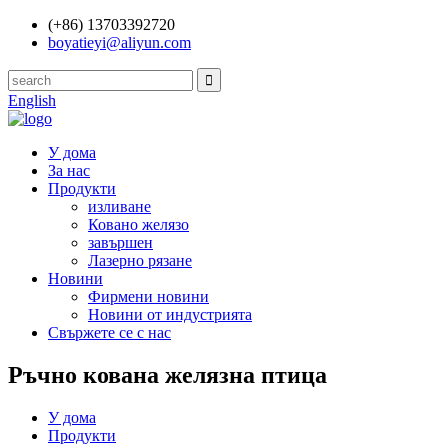
(+86) 13703392720
boyatieyi@aliyun.com
English
У дома
За нас
Продукти
изливане
Ковано желязо
завършен
Лазерно рязане
Новини
Фирмени новини
Новини от индустрията
Свържете се с нас
Ръчно кована желязна птица
У дома
Продукти