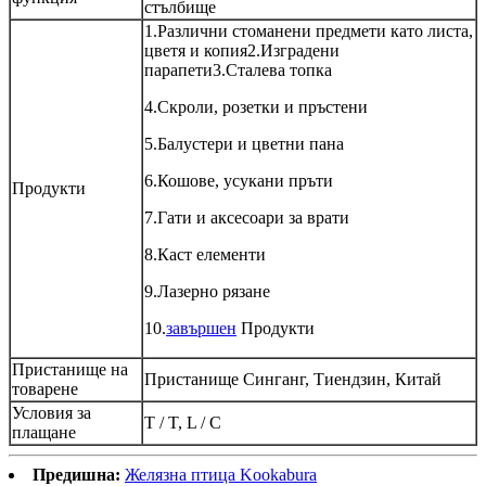
стълбище
1.Различни стоманени предмети като листа,
цветя и копия2.Изградени
парапети3.Сталева топка
4.Скроли, розетки и пръстени
5.Балустери и цветни пана
6.Кошове, усукани пръти
Продукти
7.Гати и аксесоари за врати
8.Каст елементи
9.Лазерно рязане
10.
завършен
Продукти
Пристанище на
Пристанище Синганг, Тиендзин, Китай
товарене
Условия за
T / T, L / C
плащане
Предишна:
Желязна птица Kookabura