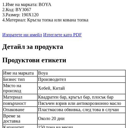
1.Име на марката: BOYA
2.Код: BY3067
3.Размер: 190X120
4.Материал: Кръгла топка или кована топка
Изпратете ни имейл
Изтеглете като PDF
Детайл за продукта
Продуктови етикети
Име на марката
Boya
Бизнес тип
Производител
Място на
Хебей, Китай
произход
Материал
Квадратен бар, кръгъл бар, плосък бар
повърхност
Пясъчен взрив или антикорозионно масло
Опаковане
Пластмасова обвивка, след това в случаи
Време за
Около 20 дни
доставка
Капацитет
150 тона на месец