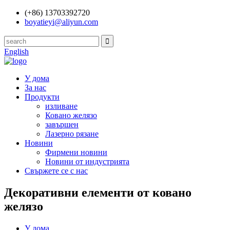
(+86) 13703392720
boyatieyi@aliyun.com
English
У дома
За нас
Продукти
изливане
Ковано желязо
завършен
Лазерно рязане
Новини
Фирмени новини
Новини от индустрията
Свържете се с нас
Декоративни елементи от ковано
желязо
У дома