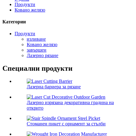
Продукти
Ковано желязо
Категории
Продукти
изливане
Ковано желязо
завършен
Лазерно рязане
Специални продукти
Лазерна бариера за рязане
Лазерно изрязана декоративна градина на
открито
Стоманен пикет с орнамент за стълби