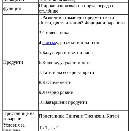
Широко използван на порта, ограда и
функция
стълбище
1.Различни стоманени предмети като
Листа, цветя и копия2.Форирани парапети
3.Стален топка
4.
свитък
s, розетки и пръстени
5.Балустери и цветни пана
Продукти
6.Кошове, усукани пръти
7.Гати и аксесоари за врати
8.Каст елементи
9.Лазерно рязане
10.Завършени продукти
Пристанище на
Пристанище Синганг, Тиендзин, Китай
товарене
Условия за
T / T, L / C
плащане