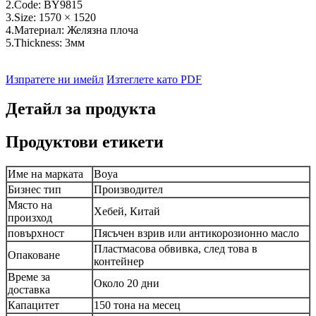
2.Code: BY9815
3.Size: 1570 × 1520
4.Материал: Желязна плоча
5.Thickness: 3мм
Изпратете ни имейл
Изтеглете като PDF
Детайл за продукта
Продуктови етикети
Име на марката
Boya
Бизнес тип
Производител
Място на
Хебей, Китай
произход
повърхност
Пясъчен взрив или антикорозионно масло
Пластмасова обвивка, след това в
Опаковане
контейнер
Време за
Около 20 дни
доставка
Капацитет
150 тона на месец