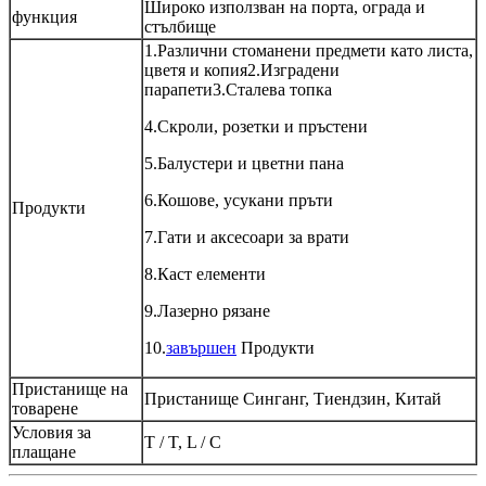
Широко използван на порта, ограда и
функция
стълбище
1.Различни стоманени предмети като листа,
цветя и копия2.Изградени
парапети3.Сталева топка
4.Скроли, розетки и пръстени
5.Балустери и цветни пана
6.Кошове, усукани пръти
Продукти
7.Гати и аксесоари за врати
8.Каст елементи
9.Лазерно рязане
10.
завършен
Продукти
Пристанище на
Пристанище Синганг, Тиендзин, Китай
товарене
Условия за
T / T, L / C
плащане