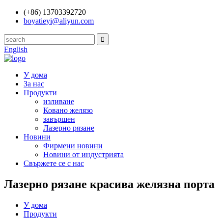
(+86) 13703392720
boyatieyi@aliyun.com
English
У дома
За нас
Продукти
изливане
Ковано желязо
завършен
Лазерно рязане
Новини
Фирмени новини
Новини от индустрията
Свържете се с нас
Лазерно рязане красива желязна порта
У дома
Продукти